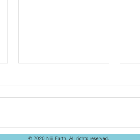
2021年 ありがとうござい
クリ
ました♡
しの
© 2020 Niji Earth. All rights reserved.