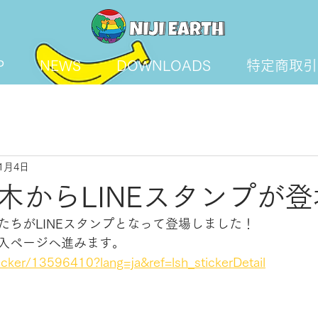
P
NEWS
DOWNLOADS
特定商取引
11月4日
木からLINEスタンプが
たちがLINEスタンプとなって登場しました！
入ページへ進みます。
ticker/13596410?lang=ja&ref=lsh_stickerDetail